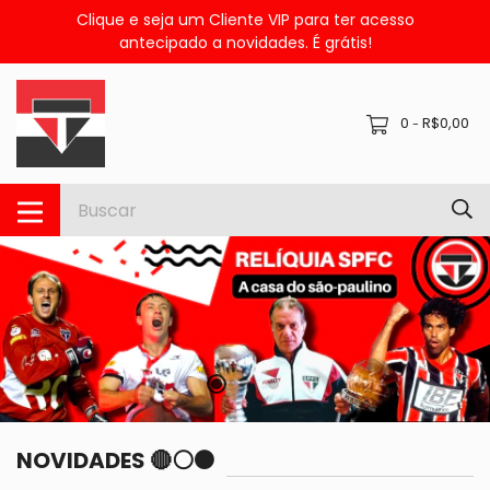
Clique e seja um Cliente VIP para ter acesso
antecipado a novidades. É grátis!
0
R$0,00
-
NOVIDADES 🔴⚪⚫