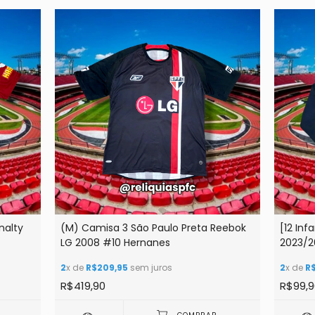
nalty
(M) Camisa 3 São Paulo Preta Reebok
[12 Inf
LG 2008 #10 Hernanes
2023/2
2
x de
R$209,95
sem juros
2
x de
R
R$419,90
R$99,9