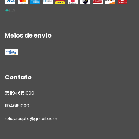
Meios de envio
Contato
5511946151000
11946151000
reliquiaspfc@gmail.com