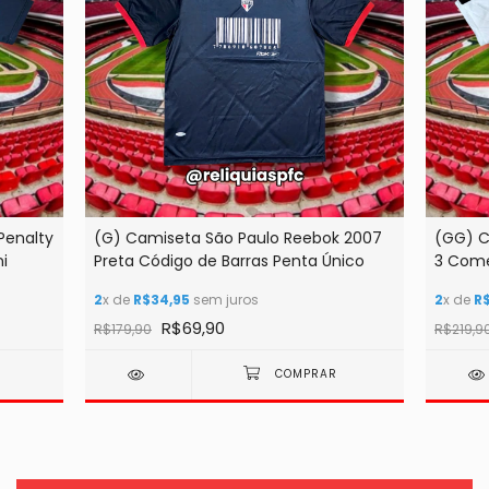
Penalty
(G) Camiseta São Paulo Reebok 2007
(GG) C
i
Preta Código de Barras Penta Único
3 Come
2
x de
R$34,95
sem juros
2
x de
R
R$69,90
R$179,90
R$219,9