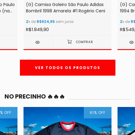
o Paulo
(G) Camisa Goleiro São Paulo Adidas
(G) Ca
o (na
Bombril 1998 Amarela #1 Rogério Ceni
1994 B
2
x de
R$924,95
sem juros
2
x de
R
R$1.849,90
R$549
R
VER TODOS OS PRODUTOS
NO PRECINHO 🔥🔥🔥
%
OFF
61
%
OFF