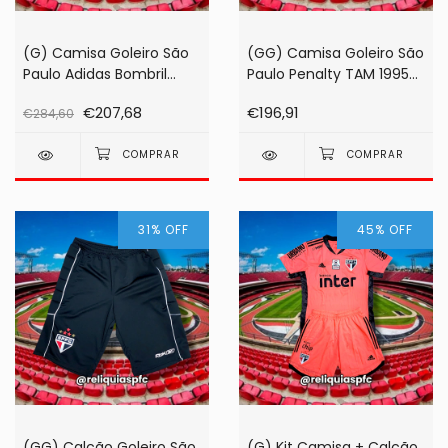
(G) Camisa Goleiro São
(GG) Camisa Goleiro São
Paulo Adidas Bombril
Paulo Penalty TAM 1995
1998 Amarela #1 Rogério
Zetti
€207,68
€196,91
€284,60
Ceni
31
%
OFF
45
%
OFF
(GG) Calção Goleiro São
(G) Kit Camisa + Calção