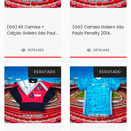
(GG) Kit Camisa +
(GG) Camisa Goleiro São
Calção Goleiro São Paulo
Paulo Penalty 2014
Adidas Banco Inter 2020
Preta/Chumbo Rogério
Roxa #1 (de jogo!)
Ceni
DETALHES
DETALHES
ESGOTADO
ESGOTADO