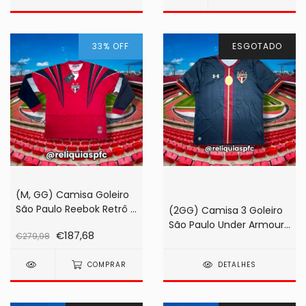
33
%
OFF
ESGOTADO
(M, GG) Camisa Goleiro
São Paulo Reebok Retrô 1º
(2GG) Camisa 3 Goleiro
Gol 2011 Vermelha #1
São Paulo Under Armour
€187,68
€279,98
Rogério Ceni (na
2015 Preta #01 Rogério
etiqueta!)
Ceni
COMPRAR
DETALHES