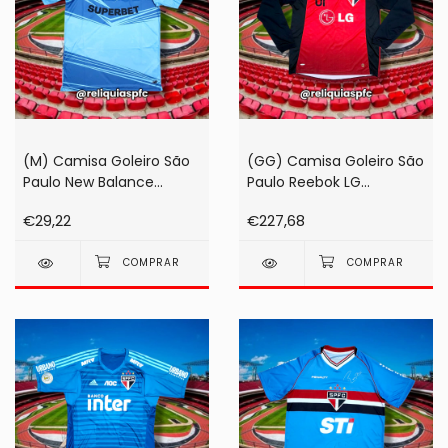
(M) Camisa Goleiro São
(GG) Camisa Goleiro São
Paulo New Balance
Paulo Reebok LG
Superbet 2025 Azul (na
Vermelha 2009 #01
€29,22
€227,68
etiqueta!)
Rogério Ceni