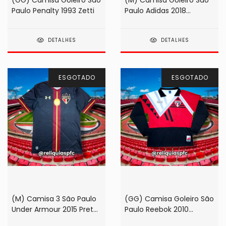
(GG) Camisa Goleiro São
(M) Camisa Goleiro São
Paulo Penalty 1993 Zetti
Paulo Adidas 2018
Vermelha/Preta
DETALHES
DETALHES
ESGOTADO
ESGOTADO
(M) Camisa 3 São Paulo
(GG) Camisa Goleiro São
Under Armour 2015 Preta
Paulo Reebok 2010
#01 Rogério Ceni
Vermelha #1 Zetti