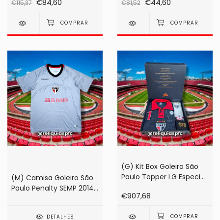
€84,60
€44,60
€115,37
€81,52
(G) Kit Box Goleiro São
Paulo Topper LG Especial
(M) Camisa Goleiro São
618 Jogos 2005 Preta #1
Paulo Penalty SEMP 2014
€907,68
Rogério Ceni
Cinza #01 Rogério Ceni
(autografado! na caixa!)
DETALHES