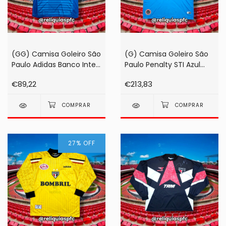
(GG) Camisa Goleiro São
(G) Camisa Goleiro São
Paulo Adidas Banco Inter
Paulo Penalty STI Azul
2018 Azul #41 Junior (de
2013 #01 Rogério Ceni
€89,22
€213,83
jogo!)
(autografada!)
27
%
OFF