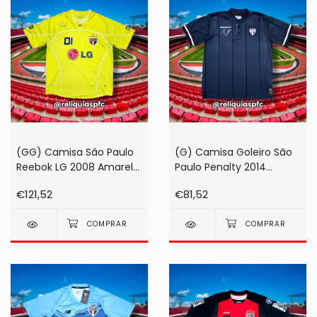
(GG) Camisa São Paulo
(G) Camisa Goleiro São
Reebok LG 2008 Amarela
Paulo Penalty 2014
#01 Rogério Ceni
Preta/Chumbo Rogério
€121,52
€81,52
Ceni