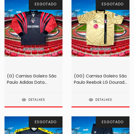
ESGOTADO
ESGOTADO
(G) Camisa Goleiro São
(GG) Camisa Goleiro São
Paulo Adidas Data
Paulo Reebok LG Dourada
Control Preta 1997 #1
Maior Goleiro Artilheiro
Rogério Ceni
2009 #01 Rogério Ceni
DETALHES
DETALHES
ESGOTADO
ESGOTADO