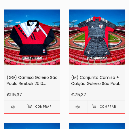
(GG) Camisa Goleiro São
(M) Conjunto Camisa +
Paulo Reebok 2010
Calção Goleiro São Paulo
Vermelha #1 Zetti (na
Adidas 2021
€115,37
€75,37
etiqueta!)
Chumbo/Grafite