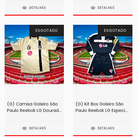
DETALHES
DETALHES
ESGOTADO
ESGOTADO
(G) Camisa Goleiro São
(G) Kit Box Goleiro São
Paulo Reebok LG Dourada
Paulo Reebok LG Especial
Maior Goleiro Artilheiro do
63 Gols 2006 Preto #1
Mundo 2009 #01 Rogério
Rogério Ceni (na caixa!)
DETALHES
DETALHES
Ceni