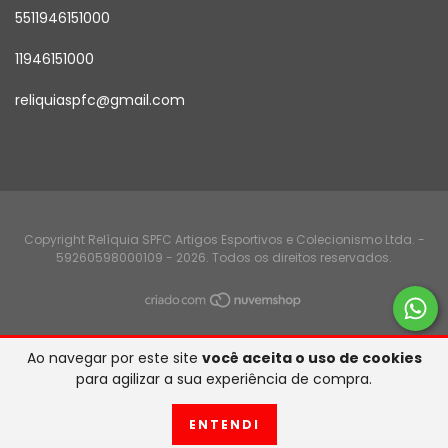
5511946151000
11946151000
reliquiaspfc@gmail.com
Copyright Relíquia SPFC Artigos Esportivos e Colecionismo Ltda. -
59260598000109 - 2026. Todos os direitos reservados.
Ao navegar por este site
você aceita o uso de cookies
para agilizar a sua experiência de compra.
ENTENDI