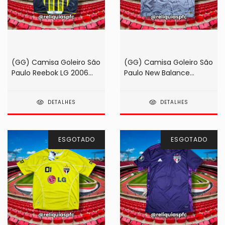
(GG) Camisa Goleiro São
(GG) Camisa Goleiro São
Paulo Reebok LG 2006
Paulo New Balance
Preto/Amarela #1
Superbet 2024 Cinza
Rogério Ceni
DETALHES
DETALHES
ESGOTADO
ESGOTADO