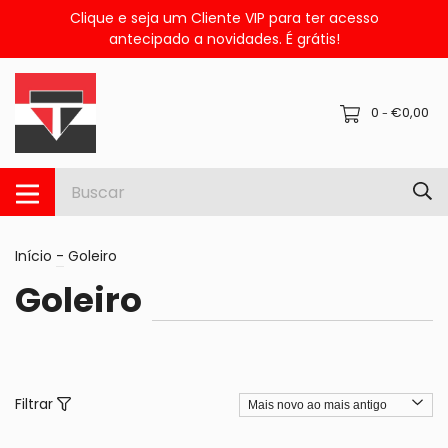
Clique e seja um Cliente VIP para ter acesso
antecipado a novidades. É grátis!
0
€0,00
-
Início
-
Goleiro
Goleiro
Filtrar