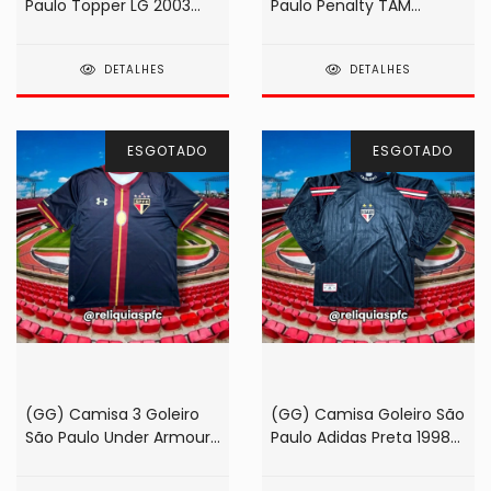
Paulo Topper LG 2003
Paulo Penalty TAM
Preta #1 Rogério Ceni
1993/1994 Zetti
DETALHES
DETALHES
ESGOTADO
ESGOTADO
(GG) Camisa 3 Goleiro
(GG) Camisa Goleiro São
São Paulo Under Armour
Paulo Adidas Preta 1998
2015 Preta #01 Rogério
#12
Ceni