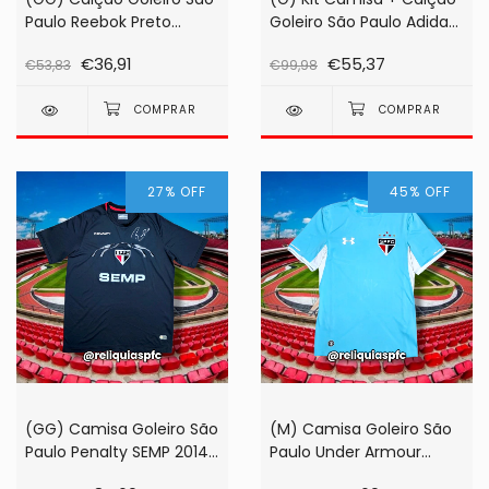
Paulo Reebok Preto
Goleiro São Paulo Adidas
Rogério Ceni
Banco Inter 2021 Laranja
€36,91
€55,37
€53,83
€99,98
#12 (de jogo!)
27
%
OFF
45
%
OFF
(GG) Camisa Goleiro São
(M) Camisa Goleiro São
Paulo Penalty SEMP 2014
Paulo Under Armour
Preta #01 Rogério Ceni
2015/2016 Azul