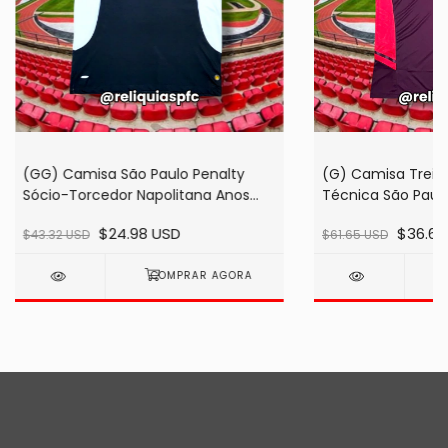
(GG) Camisa São Paulo Penalty
(G) Camisa Trei
Sócio-Torcedor Napolitana Anos
Técnica São Paul
2000 - (cópia) - (cópia)
Bordô - (cópia) -
$24.98 USD
$36.65
$43.32 USD
$61.65 USD