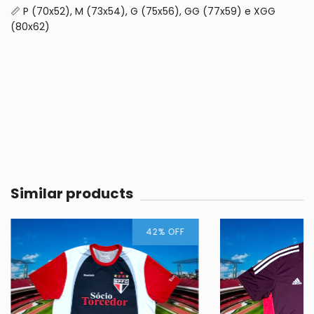
📏 P (70x52), M (73x54), G (75x56), GG (77x59) e XGG
(80x62)
Similar products
42
%
OFF