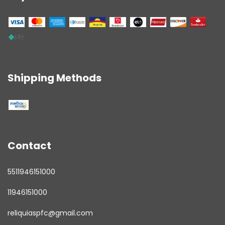
Shipping Methods
Contact
5511946151000
11946151000
reliquiaspfc@gmail.com